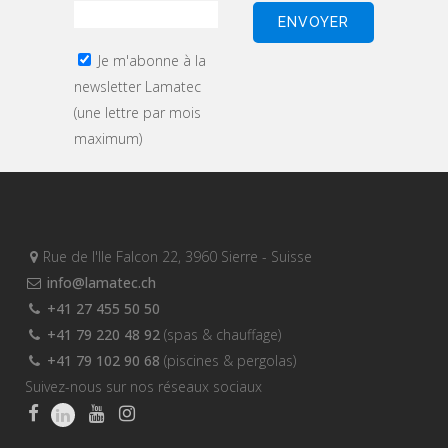
Je m'abonne à la
newsletter Lamatec
(une lettre par mois
maximum)
Rue de l'Ile Falcon 22, 3960 Sierre - Suisse
info@lamatec.ch
+41 27 455 50 50
+41 79 220 48 92
(spas & chauffage)
+41 79 102 90 68
(piscines & pergolas)
Suivez-nous sur nos réseaux sociaux