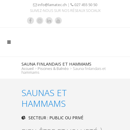
info@lamatec.ch
|
027 455 50 50
SUIVEZ-NOUS SUR NOS RÉSEAUX SOCIAUX
SAUNA FINLANDAIS ET HAMMAMS
Accueil
>
Piscines & Balnéo
>
Sauna finlandais et
hammams
SAUNAS ET
HAMMAMS
SECTEUR : PUBLIC OU PRIVÉ