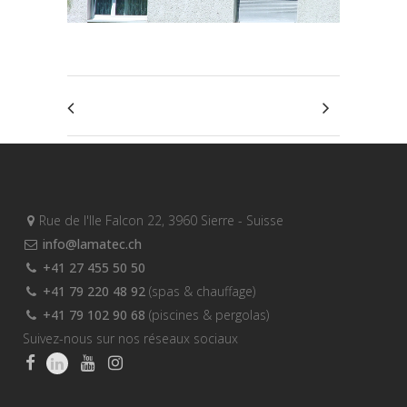
Rue de l'Ile Falcon 22, 3960 Sierre - Suisse
info@lamatec.ch
+41 27 455 50 50
+41 79 220 48 92
(spas & chauffage)
+41 79 102 90 68
(piscines & pergolas)
Suivez-nous sur nos réseaux sociaux