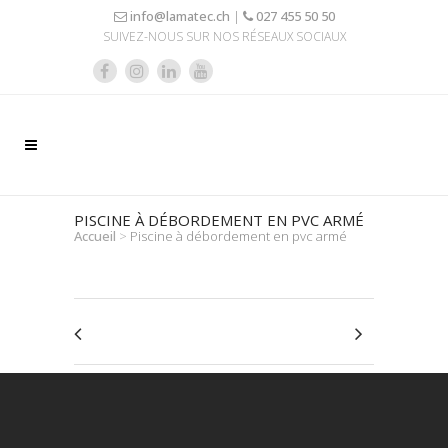
info@lamatec.ch
|
027 455 50 50
SUIVEZ-NOUS SUR NOS RÉSEAUX SOCIAUX
PISCINE À DÉBORDEMENT EN PVC ARMÉ
Accueil
>
Piscine à débordement en pvc armé