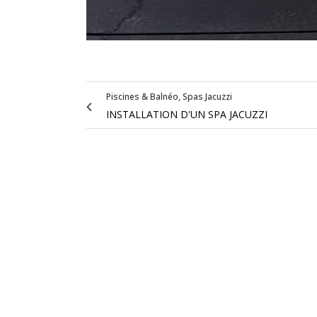
+41 27 455 50 50
+41 79 220 48 92
(spas & chauffage)
+41 79 102 90 68
(piscines & pergolas)
Suivez-nous sur nos réseaux sociaux
Piscines & Balnéo, Spas Jacuzzi
INSTALLATION D'UN SPA JACUZZI