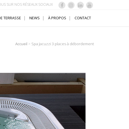
OUS SUR NOS RÉSEAUX SOCIAUX
E TERRASSE
NEWS
À PROPOS
CONTACT
Accueil
>
Spa Jacuzzi 3 places à débordement