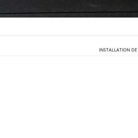
L'entreprise Lamatec SA située à Sierre, en Valais,
est active dans l'installation de fermetures de
terrasses : véranda mobiles et pergolas. Elle est
spécialisée dans le domaine de la Baléno : piscines,
spas, sauna, hammam...
En savoir plus
INSTALLATION DE