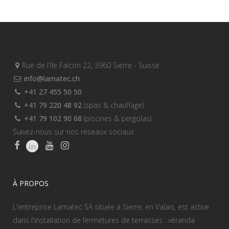
Rue de l'Ile Falcon 22, 3960 Sierre - Suisse
info@lamatec.ch
+41 27 455 50 50
+41 79 220 48 92
(spas & chauffage)
+41 79 102 90 68
(piscines & pergolas)
Suivez-nous sur nos réseaux sociaux
À PROPOS
L'entreprise Lamatec SA située à Sierre, en Valais, est active
dans l'installation de fermetures de terrasses : véranda